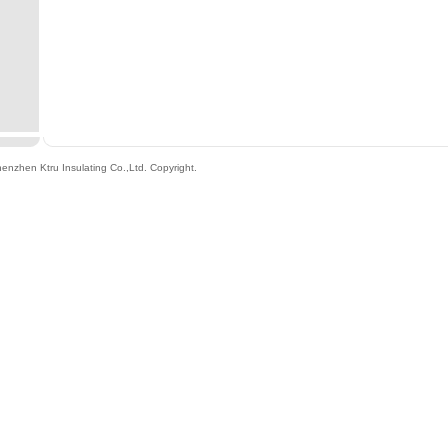
enzhen Ktru Insulating Co.,Ltd
. Copyright.